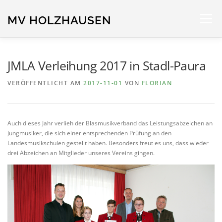
Zum
Inhalt
MV HOLZHAUSEN
Menü
springen
STARTSEITE
NEUIGKEITEN
ORCHESTER
JMLA Verleihung 2017 in Stadl-Paura
VERÖFFENTLICHT AM
2017-11-01
VON
FLORIAN
TERMINE
SPONSOREN
IMPRESSUM
Auch dieses Jahr verlieh der Blasmusikverband das Leistungsabzeichen an
Jungmusiker, die sich einer entsprechenden Prüfung an den
Landesmusikschulen gestellt haben. Besonders freut es uns, dass wieder
drei Abzeichen an Mitglieder unseres Vereins gingen.