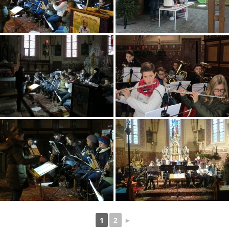
1
2
►