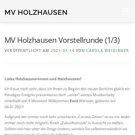
Zum
Inhalt
MV HOLZHAUSEN
Menü
springen
STARTSEITE
NEUIGKEITEN
ORCHESTER
MV Holzhausen Vorstellrunde (1/3)
VERÖFFENTLICHT AM
2021-03-14
VON
CAROLA WEIDINGER
TERMINE
SPONSOREN
IMPRESSUM
Liebe Holzhausnerinnen und Holzhausner!
Ich freue mich sehr, dass ich Ihnen zu Beginn des neuen Berichts gleich ein
freudiges Ereignis präsentieren darf: „unser“ viertes Musikerbaby
innerhalb von 9 Monaten! Willkommen
Emil
Wörister, geboren am
04.01.2021!
Aufgrund der immer noch sehr unsicheren „Corona-Zeiten“ ist es mir leider
immer noch nicht möglich; Ihnen „Zukunftsmusik“ in Aussicht zu stellen.
Sollten sich hier aber die Dinge ändern, werden Sie selbstverständlich via
Newsletter von der Gemeinde informiert.