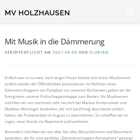
Zum
Inhalt
MV HOLZHAUSEN
Menü
springen
STARTSEITE
NEUIGKEITEN
ORCHESTER
Mit Musik in die Dämmerung
VERÖFFENTLICHT AM
2021-09-06
VON
FLORIAN
TERMINE
SPONSOREN
IMPRESSUM
Endlich war es
so weit
, nach langer Pause konnte sich unser Musikverein
endlich wieder der Öffentlichkeit präsentieren. Im Rahmen eines
Dämmerschoppens am Parkplatz vor unserem Kirchenwirt gaben wir die
Evergreens unserer Frühschoppenmappe zum Besten. Als Musikverein
möchten wir uns nochmals
sehr herzlich bei Markus Armbruckner
und
Matthias Märzinger
bedanken, die sich kurzfristig dazu bereit erklärt
haben, die Probenarbeit im August zu übernehmen. So schafften wir es
sogar, neue
Stücke ins Repertoire aufzunehmen.
Besonders möchten wir uns aber bei allen Besucherinnen und Besuchern
bedanken, die für eine perfekte „Dämmerschoppen-Atmosphäre“ gesorgt