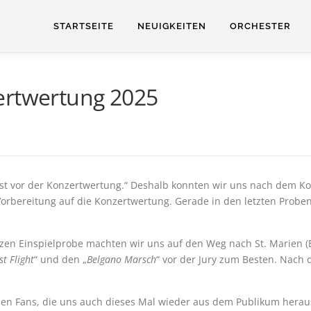
STARTSEITE
NEUIGKEITEN
ORCHESTER
ertwertung 2025
N
 ist vor der Konzertwertung.“ Deshalb konnten wir uns nach dem
 Vorbereitung auf die Konzertwertung. Gerade in den letzten Pro
rzen Einspielprobe machten wir uns auf den Weg nach St. Marien (
st Flight
“ und den „
Belgano Marsch
“ vor der Jury zum Besten. Nach
uen Fans, die uns auch dieses Mal wieder aus dem Publikum herau