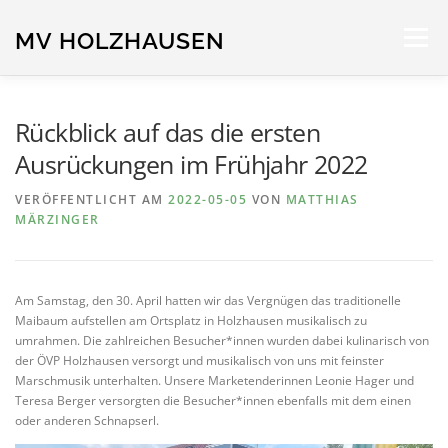
Zum
Inhalt
MV HOLZHAUSEN
Menü
springen
STARTSEITE
NEUIGKEITEN
ORCHESTER
Rückblick auf das die ersten
Ausrückungen im Frühjahr 2022
TERMINE
SPONSOREN
IMPRESSUM
VERÖFFENTLICHT AM
2022-05-05
VON
MATTHIAS
MÄRZINGER
Am Samstag, den 30. April hatten wir das Vergnügen das traditionelle
Maibaum aufstellen am Ortsplatz in Holzhausen musikalisch zu
umrahmen. Die zahlreichen Besucher*innen wurden dabei kulinarisch von
der ÖVP Holzhausen versorgt und musikalisch von uns mit feinster
Marschmusik unterhalten. Unsere Marketenderinnen Leonie Hager und
Teresa Berger versorgten die Besucher*innen ebenfalls mit dem einen
oder anderen Schnapserl.