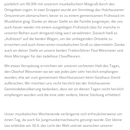
pünktlich um 06:30h mit unserem musikalischem Maigruß durch das
Ortsgebiet zogen. In zwei Gruppen wurde am Vormittag das Holzhausener
Ortszentrum abmarschiert, bevor es zu einem gemeinsamen Frühstück im
Musikheim ging. Danke an dieser Stelle an die Familie Jungmeyer, die uns
auch heuer wieder mit einem ausgiebigen Frühstück (das für manche in
unseren Reihen auch dringend nötig war) verwöhnten. Danach hieß es
„Aufsitzen“ auf die beiden Wägen, um die umliegenden Ortsteile zu
erreichen und auch ihnen einen musikalischen Gruß zu übermitteln. Danke
auch an dieser Stelle an unsere beiden Traktorfahrer Paul Wiesmeier und
Alois Märzinger für das tadellose Chauffieuren.
Mit etwas Verspätung erreichten wir unseren vorletzten Halt des Tages,
den Obsthof Wiesmeier wo wir wie jedes Jahr sehr herzlich empfangen
wurden, ehe wir zum gemeinsam Abschlussessen beim Gasthaus David
aufbrachen. Wir möchten uns recht herzlich bei der Holzhausener
Gemeindebevölkerung bedanken, dass wir an diesen Tagen recht herzlich
empfangen wurden und die eine oder andere, kleine Stärkung erhielten!
Unser musikalisches Wochenende verlängerte sich erfreulicherweise um
einen Tag, da auch für Jungmusikernachwuchs gesorgt wurde. Der kleine
Leo erblickte am 30.4. das Licht der Welt und wir wünschen unserer