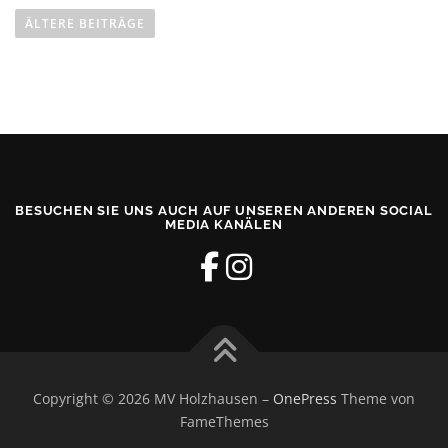
e
ÄLTERE BEITRÄGE
i
t
r
a
g
s
n
BESUCHEN SIE UNS AUCH AUF UNSEREN ANDEREN SOCIAL
a
MEDIA KANÄLEN
v
i
g
a
t
i
Copyright © 2026 MV Holzhausen
–
OnePress
Theme von
o
FameThemes
n