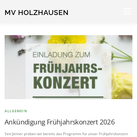
Zum
Inhalt
MV HOLZHAUSEN
Menü
springen
STARTSEITE
NEUIGKEITEN
ORCHESTER
TERMINE
SPONSOREN
IMPRESSUM
ALLGEMEIN
Ankündigung Frühjahrskonzert 2026
Seit Jänner proben wir bereits das Programm für unser Frühjahrskonzert